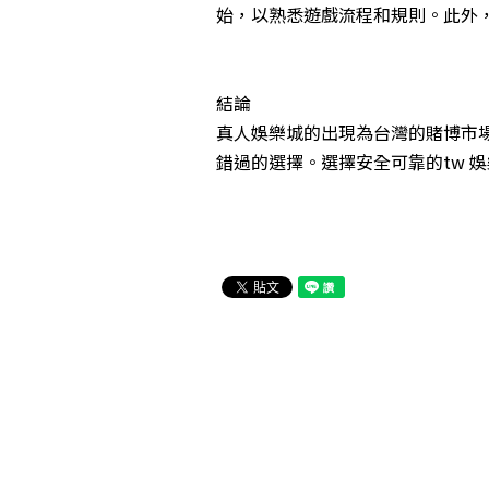
始，以熟悉遊戲流程和規則。此外
結論
真人娛樂城的出現為台灣的賭博市場
錯過的選擇。選擇安全可靠的tw 