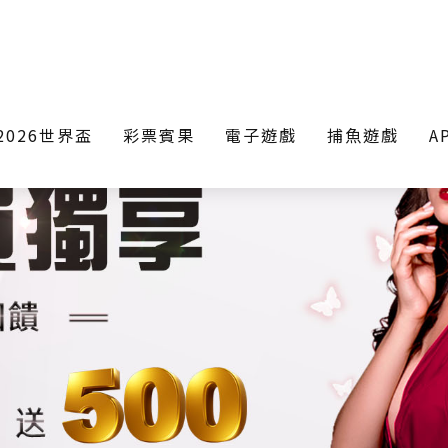
2026世界盃
彩票賓果
電子遊戲
捕魚遊戲
A