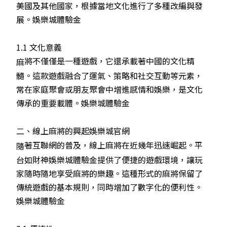
美國及其他國家，根據當地文化進行了多種改編與發
展。娛樂城體驗金
1.1 文化意義
將不僅僅是一種遊戲，它還承載著中國的文化精
麻
髓。這款遊戲融合了運氣、策略和社交互動等元素，
常在家庭聚會或朋友聚會中增進感情和娛樂，是文化
傳承的重要載體。娛樂城體驗金
二、線上麻將的興起娛樂城官網
著互聯網的普及，線上麻將在近幾年迅速崛起。平
隨
台如財神娛樂城體驗金提供了便捷的遊戲環境，讓玩
家隨時隨地享受麻將的樂趣。這種形式的麻將保留了
傳統遊戲的基本規則，同時增加了數字化的便利性。
娛樂城體驗金