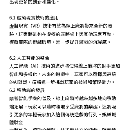
出現更多的創新和變化。
6.1 虛擬現實技術的應用
擬現實（VR）技術有望為線上麻將帶來全新的體
虛
驗。玩家將能夠在虛擬的麻將桌上與其他玩家互動，
模擬實際的遊戲環境，進一步提升遊戲的沉浸感。
6.2 人工智能的整合
工智能（AI）技術的進步將使得線上麻將的對手更加
人
智能和多樣化。未來的遊戲中，玩家可以選擇與高級
的AI對戰，這將進一步挑戰玩家的技術和策略能力。
6.3 移動端的發展
著智能手機的普及，線上麻將將越來越多地向移動
隨
端拓展。玩家可以隨時隨地享受麻將的樂趣，這將吸
引更多的年輕玩家加入這個傳統遊戲的行列。娛樂城
體驗金