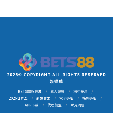
2026© COPYRIGHT ALL RIGHTS RESERVED
娛樂城
BETS88娛樂城
真人娛樂
場中投注
2026世界盃
彩票賓果
電子遊戲
捕魚遊戲
APP下載
代理加盟
常見問題