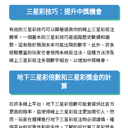
三星彩技巧：提升中獎機會
有效的三星彩技巧可以顯著提高你的線上三星彩投注
勝率。一個基本的三星彩技巧是追蹤歷史數據和趨
勢，這有助於預測未來可能出現的數字。此外，許多
經驗豐富的玩家也會使用系統投注法，這種方法涉及
線上三星彩投注多個數字組合，以增加中獎機會。
地下三星彩倍數和三星彩獎金的計
算
在許多線上平台，地下三星彩倍數可能會提供比官方
更高的賠率，這使得線上三星彩投注更加吸引人。然
而，玩家在選擇進行地下三星彩投注時必須謹慎，確
保平台的可靠性和安全性。了解如何計算三星彩獎金