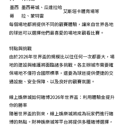
墨西
墨西哥城、瓜達拉哈
艾斯塔卡體育場等
哥
拉、蒙特雷
每個場地都將提供不同的觀賽體驗，讓來自世界各地
的球迷可以選擇他們最喜愛的場地來觀看比賽。
特點與挑戰
由於2026年世界盃的規模比以往任何一次都要大，場
地的建設與維護將面臨諸多挑戰。各主辦城市需要確
保場地不僅符合國際標準，還要為球迷提供便捷的交
通設施、安全保障、以及良好的觀賽氛圍。
線上娛樂城如何賭博2026年世界盃：利用體驗金提升
你的勝率
隨著世界盃的到來，線上娛樂城將成為玩家們進行賭
博的熱點。財神娛樂城等平台將提供多種賭博選擇，