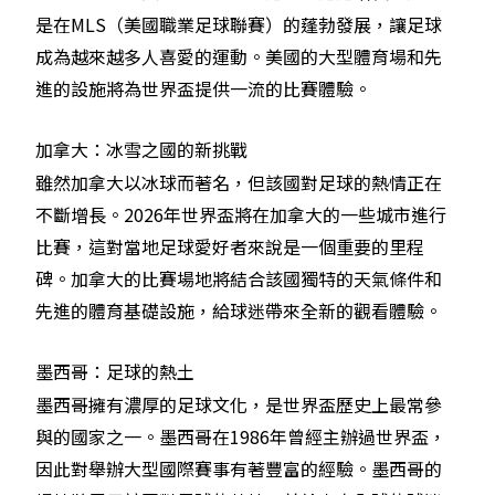
是在MLS（美國職業足球聯賽）的蓬勃發展，讓足球
成為越來越多人喜愛的運動。美國的大型體育場和先
進的設施將為世界盃提供一流的比賽體驗。
加拿大：冰雪之國的新挑戰
雖然加拿大以冰球而著名，但該國對足球的熱情正在
不斷增長。2026年世界盃將在加拿大的一些城市進行
比賽，這對當地足球愛好者來說是一個重要的里程
碑。加拿大的比賽場地將結合該國獨特的天氣條件和
先進的體育基礎設施，給球迷帶來全新的觀看體驗。
墨西哥：足球的熱土
墨西哥擁有濃厚的足球文化，是世界盃歷史上最常參
與的國家之一。墨西哥在1986年曾經主辦過世界盃，
因此對舉辦大型國際賽事有著豐富的經驗。墨西哥的