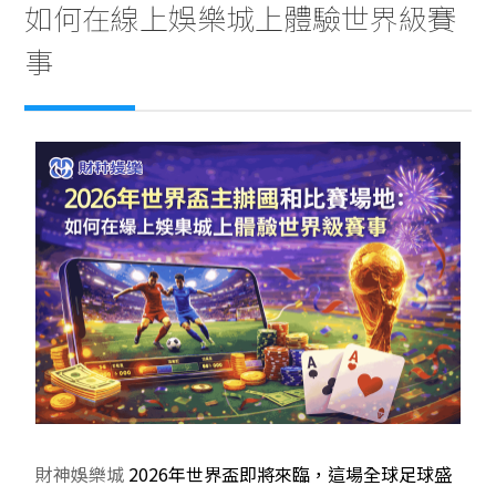
如何在線上娛樂城上體驗世界級賽
事
財神娛樂城
2026年世界盃即將來臨，這場全球足球盛