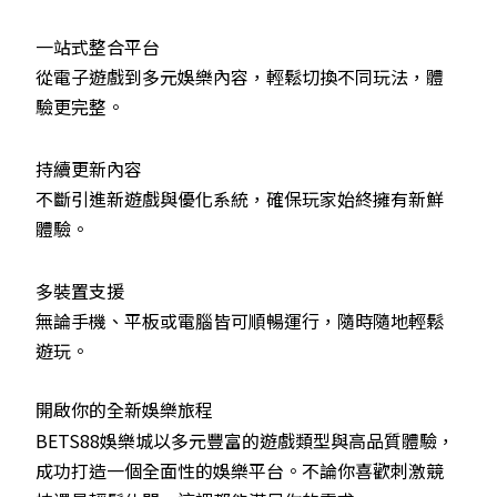
一站式整合平台
從電子遊戲到多元娛樂內容，輕鬆切換不同玩法，體
驗更完整。
持續更新內容
不斷引進新遊戲與優化系統，確保玩家始終擁有新鮮
體驗。
多裝置支援
無論手機、平板或電腦皆可順暢運行，隨時隨地輕鬆
遊玩。
開啟你的全新娛樂旅程
BETS88娛樂城以多元豐富的遊戲類型與高品質體驗，
成功打造一個全面性的娛樂平台。不論你喜歡刺激競