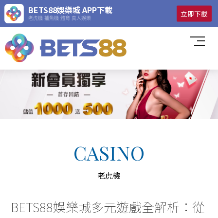
BETS88娛樂城 APP下載
立即下載
老虎機 捕魚機 體育 真人娛樂
CASINO
老虎機
BETS88娛樂城多元遊戲全解析：從