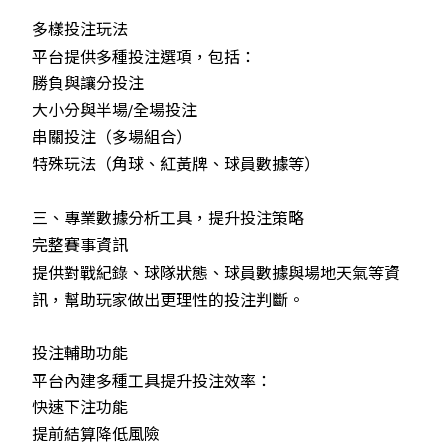
多樣投注玩法
平台提供多種投注選項，包括：
勝負與讓分投注
大小分與半場/全場投注
串關投注（多場組合）
特殊玩法（角球、紅黃牌、球員數據等）
三、專業數據分析工具，提升投注策略
完整賽事資訊
提供對戰紀錄、球隊狀態、球員數據與場地天氣等資
訊，幫助玩家做出更理性的投注判斷。
投注輔助功能
平台內建多種工具提升投注效率：
快速下注功能
提前結算降低風險