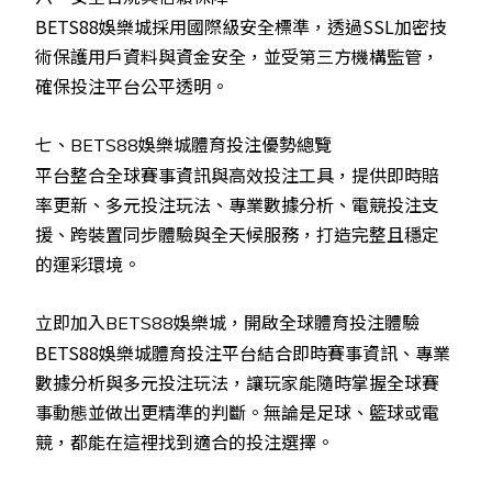
BETS88娛樂城採用國際級安全標準，透過SSL加密技
術保護用戶資料與資金安全，並受第三方機構監管，
確保投注平台公平透明。
七、BETS88娛樂城體育投注優勢總覽
平台整合全球賽事資訊與高效投注工具，提供即時賠
率更新、多元投注玩法、專業數據分析、電競投注支
援、跨裝置同步體驗與全天候服務，打造完整且穩定
的運彩環境。
立即加入BETS88娛樂城，開啟全球體育投注體驗
BETS88娛樂城體育投注平台結合即時賽事資訊、專業
數據分析與多元投注玩法，讓玩家能隨時掌握全球賽
事動態並做出更精準的判斷。無論是足球、籃球或電
競，都能在這裡找到適合的投注選擇。