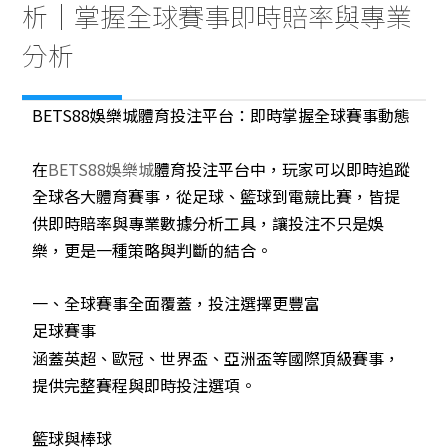
析｜掌握全球賽事即時賠率與專業
分析
BETS88娛樂城體育投注平台：即時掌握全球賽事動態
在
BETS88娛樂城
體育投注平台中，玩家可以即時追蹤
全球各大體育賽事，從足球、籃球到電競比賽，皆提
供即時賠率與專業數據分析工具，讓投注不只是娛
樂，更是一種策略與判斷的結合。
一、全球賽事全面覆蓋，投注選擇更豐富
足球賽事
涵蓋英超、歐冠、世界盃、亞洲盃等國際頂級賽事，
提供完整賽程與即時投注選項。
籃球與棒球