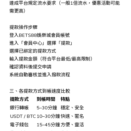
達成平台規定流水要求（一般1倍流水，優惠活動可能
需更高）
提款操作步驟
登入BETS88娛樂城會員帳號
進入「會員中心」選擇「提款」
選擇已綁定的提款方式
輸入提款金額（符合平台最低/最高限制）
確認資料後提交申請
系統自動審核並進入撥款流程
三、各提款方式到帳速度比較
提款方式
到帳時間
特點
銀行轉帳
5–30分鐘
穩定、安全
USDT / BTC
10–30分鐘
快速、匿名
電子錢包
15–45分鐘
方便、靈活