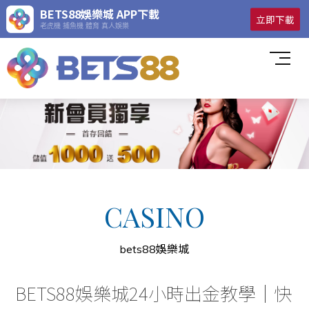
BETS88娛樂城 APP下載
立即下載
老虎機 捕魚機 體育 真人娛樂
CASINO
bets88娛樂城
BETS88娛樂城24小時出金教學｜快